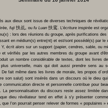
és aux dieux sont issus de diverses techniques de révélatio
扶乩
扶鸾
pirée,
fuji
, ou
fu Luan
. L'écriture inspirée est o
ieu(x) : lors des réunions du groupe, après purifications des
ant en médium(s) entre(nt) et est/sont possédé(s) par le di
Y, écrit alors sur un support (papier, cendres, sable, ou m
e et vérifiés par les autres membres du groupe avant d'êtr
produit un nombre considérable de textes, dont les livres d
a plus universelle, mais qui doit aussi prendre sens au s
s. De fait même dans les livres de morale, les propos d´or
e son salut) sont insérés dans un discours où le dieu qui
te communication directe et personnelle contribue pour be
. La personnalisation du discours reste assez limitée d
aque dieu révélateur tend en effet à s'y présenter comme
 que l’on pourrait penser relever de formes « populaires » e