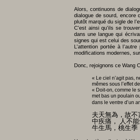
Alors, continuons de dialo
dialogue de sourd, encore 
plutôt marqué du sigle de l’
C’est ainsi qu’ils se trou
dans une langue qui écrivan
signes qui est celui des so
L’attention portée à l’autr
modifications modernes, sur 
Donc, rejoignons ce Wang Ch
« Le ciel n’agit pas, 
mêmes sous l’effet de 
« Doit-on, comme le s
met bas un poulain ou 
dans le ventre d’un a
夫天無為，故不
中疾痛， 人不能
牛生馬，桃生季