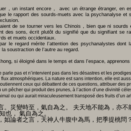
guer，un instant encore， avec un étrange étranger, en esp
que le rapport des sourds-muets avec la psychanalyse et s
exclusion.
veraient de se tourner vers les Chinois，bien que ni sourd
t des sons, écrit plutôt du signifié que du signifiant se 
urds et muets occidentaux.
e par le regard mérite l’attention des psychanalystes dont 
la soustraction de l’autre au regard.
ong, si éloigné dans le temps et dans l’espace, apprenons 
ne parle pas et n’intervient pas dans les désastres et les prodige
flux atmosphériques. La nature est sans intention, elle est aussi
outiennent ceux qui débattent de ces questions, attribuer des p
un pêcher qui produit des prunes, à l’action d’une divinité céles
nimal ou qui aurait miraculeusement transposé des fruits d’un ar
言。災變時至，氣自為之。 夫天地不能為，亦不
知也， 氣自為之。
，如論者之言，天神人牛腹中為馬，把季提桃問