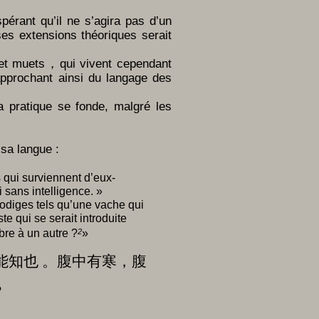
érant qu’il ne s’agira pas d’un
es extensions théoriques serait
s et muets，qui vivent cependant
rapprochant ainsi du langage des
la pratique se fonde, malgré les
sa langue :
s qui surviennent d’eux-
 sans intelligence. »
rodiges tels qu’une vache qui
te qui se serait introduite
bre à un autre ?
2
»
能知也 。腹中有寒，腹
？