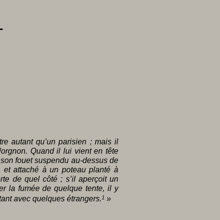
l
être autant qu’un parisien ; mais il
lorgnon. Quand il lui vient en tête
he son fouet suspendu au-dessus de
t, et attaché à un poteau planté à
rte de quel côté ; s’il aperçoit un
ever la fumée de quelque tente, il y
stant avec quelques étrangers.
1
»