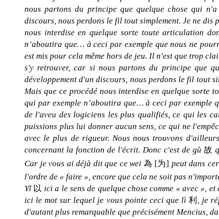
nous partons du principe que quelque chose qui n'a p
discours, nous perdons le fil tout simplement. Je ne dis p
nous interdise en quelque sorte toute articulation do
n’aboutira que… à ceci par exemple que nous ne pourrons
est mis pour cela même hors de jeu. Il n'est que trop clai
s'y retrouver, car si nous partons du principe que qu
développement d'un discours, nous perdons le fil tout si
Mais que ce procédé nous interdise en quelque sorte to
qui par exemple n’aboutira que… à ceci par exemple q
de l'aveu des logiciens les plus qualifiés, ce qui les c
puissions plus lui donner aucun sens, ce qui ne l'empêch
avec le plus de rigueur. Nous nous trouvons d'ailleurs d
concernant la fonction de l'écrit. Donc c'est de gù
故
qu
Car je vous ai déjà dit que ce wei
為
[为]
peut dans cert
l'ordre de « faire », encore que cela ne soit pas n'import
Yǐ
以
ici a le sens de quelque chose comme « avec », et
ici le mot sur lequel je vous pointe ceci que lì
利
, je re
d'autant plus remarquable que précisément Mencius, dan