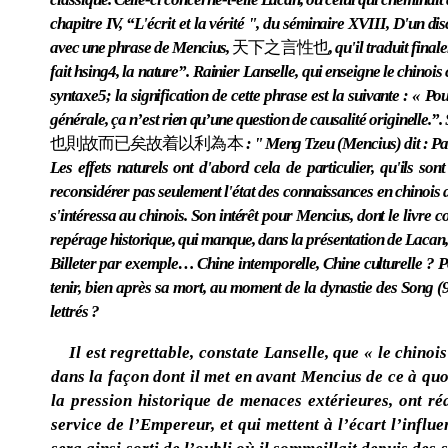
chapitre IV, “L'écrit et la vérité ", du séminaire XVIII, D'un d
avec une phrase de Mencius,
天下之言性也
, qu'il traduit final
fait hsing4, la nature”. Rainier Lanselle, qui enseigne le chinoi
syntaxe5; la signification de cette phrase est la suivante : « P
générale, ça n’est rien qu’une question de causalité originelle.”
也則故而已矣故着以利為本
: " Meng Tzeu (Mencius) dit : Part
Les effets naturels ont d'abord cela de particulier, qu'ils so
reconsidérer pas seulement l'état des connaissances en chinois d
s'intéressa au chinois. Son intérêt pour Mencius, dont le livre c
repérage historique, qui manque, dans la présentation de Lacan, e
Billeter par exemple… Chine intemporelle, Chine culturelle ? Pour
tenir, bien après sa mort, au moment de la dynastie des Song (
lettrés ?
Il est regrettable, constate Lanselle, que « le chino
dans la façon dont il met en avant Mencius de ce à quoi
la pression historique de menaces extérieures, ont ré
service de l’Empereur, et qui mettent à l’écart l’inf