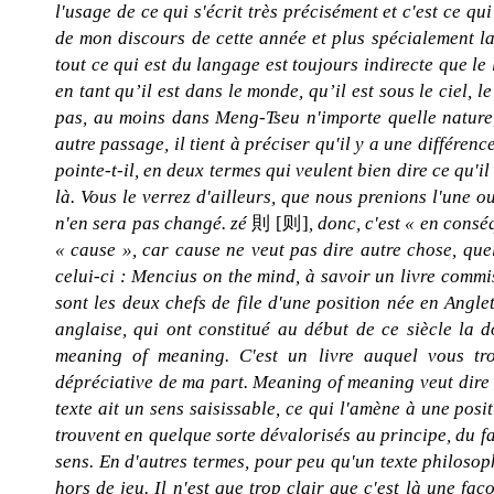
l'usage de ce qui s'écrit très précisément et c'est ce 
de mon discours de cette année et plus spécialement la de
tout ce qui est du langage est toujours indirecte que le
en tant qu’il est dans le monde, qu’il est sous le ciel, le
pas, au moins dans Meng-Tseu n'importe quelle nature, i
autre passage, il tient à préciser qu'il y a une différenc
pointe-t-il, en deux termes qui veulent bien dire ce qu'il ve
là. Vous le verrez d'ailleurs, que nous prenions l'une o
n'en sera pas changé. zé
則 [则]
, donc, c'est « en cons
« cause », car cause ne veut pas dire autre chose, quelle
celui-ci : Mencius on the mind, à savoir un livre commi
sont les deux chefs de file d'une position née en Anglet
anglaise, qui ont constitué au début de ce siècle la 
meaning of meaning. C'est un livre auquel vous trou
dépréciative de ma part. Meaning of meaning veut dire 
texte ait un sens saisissable, ce qui l'amène à une pos
trouvent en quelque sorte dévalorisés au principe, du f
sens. En d'autres termes, pour peu qu'un texte philosophi
hors de jeu. Il n'est que trop clair que c'est là une fac