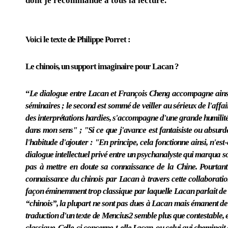
dont je recommande à tous la lecture.
Voici le texte de Philippe Porret :
Le chinois, un support imaginaire pour Lacan ?
“
Le dialogue entre Lacan et François Cheng accompagne ainsi l
séminaires ; le second est sommé de veiller au sérieux de l'affai
des interprétations hardies, s'accompagne d'une grande humilité 
dans mon sens" ; "Si ce que j'avance est fantaisiste ou absurde,
l'habitude d'ajouter : "En principe, cela fonctionne ainsi, n'es
dialogue intellectuel privé entre un psychanalyste qui marqua s
pas à mettre en doute sa connaissance de la Chine. Pourtant
connaissance du chinois par Lacan à travers cette collaborati
façon éminemment trop classique par laquelle Lacan parlait de l
“chinois”, la plupart ne sont pas dues à Lacan mais émanent de l'
traduction d'un texte de Mencius2 semble plus que contestable, e
classique. Celle-ci concerne-t-elle Lacan, ou celui qui cheminait 