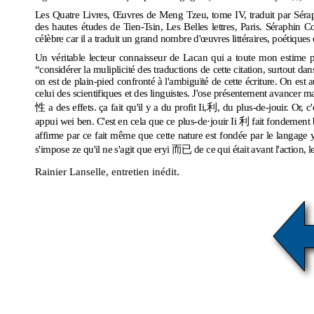
Les Quatre Livres, Œuvres de Meng Tzeu, tome IV, traduit par Sérap
des hautes études de Tien-Tsin, Les Belles lettres, Paris. Séraphin C
célèbre car il a traduit un grand nombre d'œuvres littéraires, poétique
Un véritable lecteur connaisseur de Lacan qui a toute mon estime p
“considérer la muliplicité des traductions de cette citation, surtout da
on est de plain-pied confronté à l'ambiguïté de cette écriture. On est
celui des scientifiques et des linguistes. J'ose présentement avancer m
性
a des effets. ça fait qu'il y a du profit
Ii,利
, du plus-de-jouir. Or, c
appui
wei ben.
C'est en cela que ce plus-de·jouir
Ii 利
fait fondement
affirme par ce fait même que cette nature est fondée par le langage
s'impose ze qu'il ne s'agit que eryi 而已 de ce qui était avant l'action, 
.
Rainier Lanselle, entretien inédit