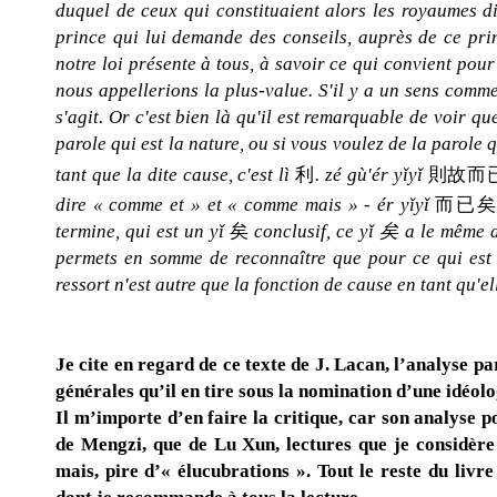
duquel de ceux qui constituaient alors les royaumes dit
prince qui lui demande des conseils, auprès de ce prin
notre loi présente à tous, à savoir ce qui convient p
nous appellerions la plus-value. S'il y a un sens comme 
s'agit. Or c'est bien là qu'il est remarquable de voir q
parole qui est la nature, ou si vous voulez de la parole qu
tant que la dite cause, c'est lì
利
. zé gù'ér yǐyǐ
則
故而
dire « comme et » et « comme mais » - ér yǐyǐ
而已
termine, qui est un yǐ
矣
conclusif, ce yǐ 矣 a le même a
permets en somme de reconnaître que pour ce qui est d
ressort n'est autre que la fonction de cause en tant qu'ell
Je cite en regard de ce texte de J. Lacan, l’analyse p
générales qu’il en tire sous la nomination d’une idéolo
Il m’importe d’en faire la critique, car son analyse p
de Mengzi, que de Lu Xun, lectures que je considère
mais, pire d’« élucubrations ». Tout le reste du livr