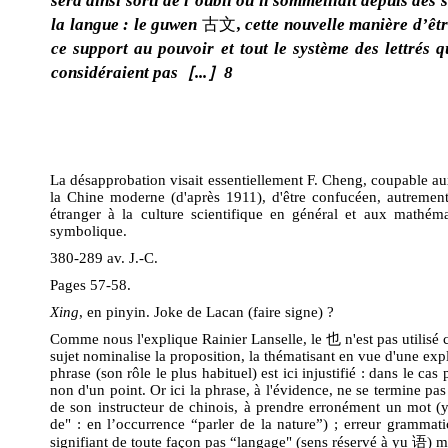
sera ainsi sorti de l’oubli où il sommeillait depuis des 
la langue : le guwen
古文
, cette nouvelle manière d’êt
ce support au pouvoir et tout le système des lettrés 
considéraient pas［...］8
La désapprobation visait essentiellement F. Cheng, coupable aux 
la Chine moderne (d'après 1911), d'être confucéen, autrement 
étranger à la culture scientifique en général et aux mathé
symbolique.
380-289 av. J.-C.
Pages 57-58.
Xing
, en pinyin. Joke de Lacan (faire signe) ?
Comme nous l'explique Rainier Lanselle, le
也
n'est pas utilisé
sujet nominalise la proposition, la thématisant en vue d'une ex
phrase (son rôle le plus habituel) est ici injustifié : dans le cas
non d'un point. Or ici la phrase, à l'évidence, ne se termine pas
de son instructeur de chinois, à prendre erronément un mot (ya
de" : en l’occurrence “parler de la nature”) ; erreur gramma
signifiant de toute façon pas “langage" (sens réservé à yu 语) m