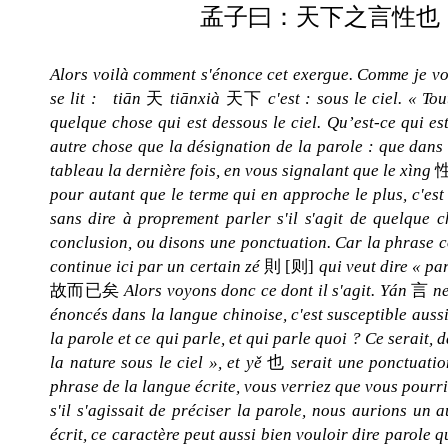
孟子曰：天下之言性也
Alors voilà comment s'énonce cet exergue. Comme je vous l
se lit : tiān
天
tiānxià
天下
c'est : sous le ciel. « Tout
quelque chose qui est dessous le ciel. Qu’est-ce qui est 
autre chose que la désignation de la parole : que dans
tableau la dernière fois, en vous signalant que le xìng
pour autant que le terme qui en approche le plus, c'est 
sans dire à proprement parler s'il s'agit de quelque c
conclusion, ou disons une ponctuation. Car la phrase con
continue ici par un certain zé
則 [则]
qui veut dire « par 
故而已矣
Alors voyons donc ce dont il s'agit. Yán
言
ne
énoncés dans la langue chinoise, c'est susceptible aussi
la parole et ce qui parle, et qui parle quoi ? Ce serait, da
la nature sous le ciel », et yě
也
serait une ponctuation
phrase de la langue écrite, vous verriez que vous pourri
s'il s'agissait de préciser la parole, nous aurions un au
écrit, ce caractère peut aussi bien vouloir dire parole 