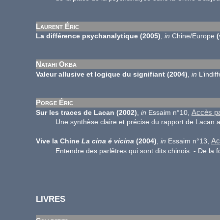
Laurent Éric
La différence psychanalytique (2005)
,
in
Chine/Europe
(
Natahi Okba
Valeur allusive et logique du signifiant
(2004)
,
in
L’indi
Porge Éric
Accès pa
Sur les traces de Lacan (2002)
,
in
Essaim n°10,
Une synthèse claire et précise du rapport de Lacan a
Ac
Vive la Chine
La cina é vicina
(2004)
,
in
Essaim n°13,
Entendre des parlêtres qui sont dits chinois. - De la fo
LIVRES