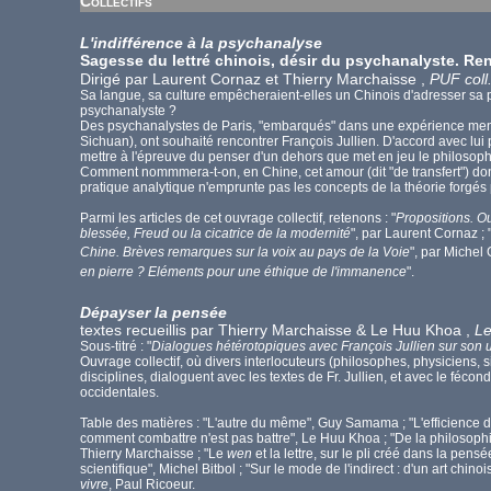
Collectifs
L'indifférence à la psychanalyse
Sagesse du lettré chinois, désir du psychanalyste. Re
Dirigé par Laurent Cornaz et Thierry Marchaisse ,
PUF coll.
Sa langue, sa culture empêcheraient-elles un Chinois d'adresser sa pl
psychanalyste ?
Des psychanalystes de Paris, "embarqués" dans une expérience men
Sichuan), ont souhaité rencontrer François Jullien. D'accord avec lui pou
mettre à l'épreuve du penser d'un dehors que met en jeu le philosophe
Comment nommmera-t-on, en Chine, cet amour (dit "de transfert") dont 
pratique analytique n'emprunte pas les concepts de la théorie forgés
Parmi les articles de cet ouvrage collectif, retenons : "
Propositions. O
blessée, Freud ou la cicatrice de la modernité
", par Laurent Cornaz ; 
Chine. Brèves remarques sur la voix au pays de la Voie
", par Michel 
en pierre ? Eléments pour une éthique de l'immanence
".
Dépayser la pensée
textes recueillis par Thierry Marchaisse & Le Huu Khoa ,
Le
Sous-titré : "
Dialogues hétérotopiques avec François Jullien sur son
Ouvrage collectif, où divers interlocuteurs (philosophes, physiciens, 
disciplines, dialoguent avec les textes de Fr. Jullien, et avec le féc
occidentales.
Table des matières : "L'autre du même", Guy Samama ; "L'efficience du 
comment combattre n'est pas battre", Le Huu Khoa ; "De la philosophi
Thierry Marchaisse ; "Le
wen
et la lettre, sur le pli créé dans la pe
scientifique", Michel Bitbol ; "Sur le mode de l'indirect : d'un art chino
vivre
, Paul Ricoeur.