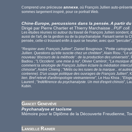
annexe
Comprend une précieuse
, où François Jullien auto-présen
sommes largement inspiré, pour ce portrait Web.
Chine-Europe, percussions dans la pensée. A partir du 
Dirigé par Pierre Chartier et Thierry Marchaisse ,
PUF coll.
Les études réunies ici autour du travail de François Jullien sondent,
aussi de l'art, de la gestion ou de la psychanalyse. Faisant servir 
pensée, celle-ci trouvant enfin à quoi se heurter, avec quoi "percute
"
Respirer avec François Jullien
", Daniel Bougnoux ; "
Petite cartogra
Jullien. Questions qu'elle suscite chez un chrétien
", Alain Riou ; "
Le v
nouveau 'discours de la méthode' : de la production des universels
",
Badiou ; "
L'Occident : une mise à nu
", Olivier Carrérot ; "
La musique d
comment la sinologie de François Jullien éclaire la médiation intercul
chinoise
", André Chieng ; "
Métis ou les ruses de la marque... et autre
coréenne). D'un usage politique des ouvrages de François Jullien
", 
lien. Bref relevé d'anthropologie vietnamienne
", Le Huu Khoa ; "
Eloge
Laurent ; "
Indéférence du psychanalyste. Un mot d'esprit chinois
", La
Kubin.
Gancet Geneviève
Psychanalyse et taoïsme
Mémoire pour le Diplôme de la Découverte Freudienne, To
Lanselle Rainier