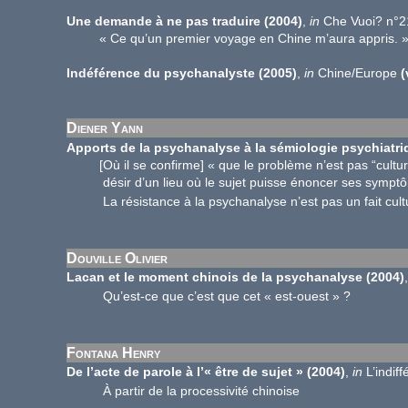
Une demande à ne pas traduire (2004)
,
in
Che Vuoi? n°2
« Ce qu’un premier voyage en Chine m’aura appris. 
Indéférence du psychanalyste (2005)
,
in
Chine/Europe
(
Diener Yann
Apports de la psychanalyse à la sémiologie psychiatriq
[Où il se confirme] « que le problème n’est pas “culturel” 
désir d’un lieu où le sujet puisse énoncer ses symptôme
La résistance à la psychanalyse n’est pas un fait cultu
Douville Olivier
Lacan et le moment chinois de la psychanalyse
(2004)
Qu’est-ce que c’est que cet « est-ouest » ?
Fontana Henry
De l’acte de parole à l’« être de sujet »
(2004)
,
in
L’indif
À partir de la processivité chinoise