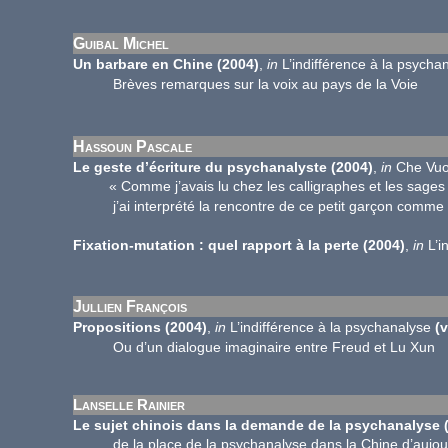
Guibal Michel
Un barbare en Chine
(2004)
,
in
L’indifférence à la psycha
Brèves remarques sur la voix au pays de la Voie
Hassoun Pascale
Le geste d’écriture du psychanalyste (2004)
,
in
Che Vuo
« Comme j’avais lu chez les calligraphes et les sages Chi
j’ai interprété la rencontre de ce petit garçon comme u
Fixation-mutation : quel rapport à la perte
(2004)
,
in
L’i
Jullien François
Propositions
(2004)
,
in
L’indifférence à la psychanalyse
(
Ou d’un dialogue imaginaire entre Freud et Lu Xun
Lanselle Rainier
Le sujet chinois dans la demande de la psychanalyse 
de la place de la psychanalyse dans la Chine d’aujour