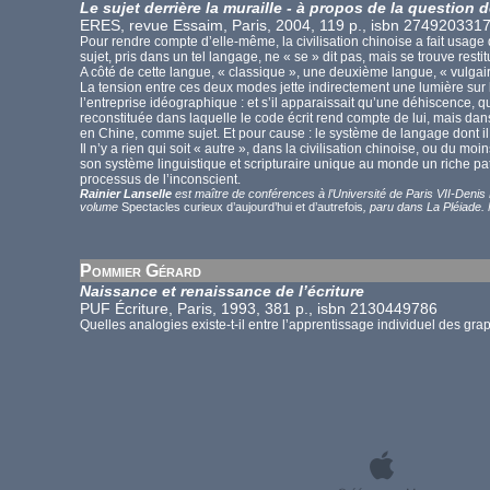
Le sujet derrière la muraille - à propos de la question
ERES, revue Essaim, Paris, 2004, 119 p., isbn
274920331
Pour rendre compte d’elle-même, la civilisation chinoise a fait usage d
sujet, pris dans un tel langage, ne « se » dit pas, mais se trouve rest
A côté de cette langue, « classique », une deuxième langue, « vulgaire
La tension entre ces deux modes jette indirectement une lumière sur le
l’entreprise idéographique : et s’il apparaissait qu’une déhiscence, qu
reconstituée dans laquelle le code écrit rend compte de lui, mais dan
en Chine, comme sujet. Et pour cause : le système de langage dont il s’
Il n’y a rien qui soit « autre », dans la civilisation chinoise, ou du moi
son système linguistique et scripturaire unique au monde un riche p
processus de l’inconscient.
Rainier Lanselle
est maître de conférences à l’Université de Paris VII-Denis D
volume
Spectacles curieux d’aujourd’hui et d’autrefois
, paru dans La Pléiade.
Pommier Gérard
Naissance et renaissance de l’écriture
PUF Écriture, Paris, 1993, 381 p., isbn 2130449786
Quelles analogies existe-t-il entre l’apprentissage individuel des grap